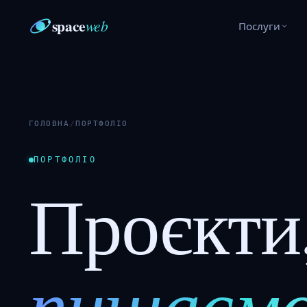
space
web
Послуги
ГОЛОВНА
/
ПОРТФОЛІО
ПОРТФОЛІО
Проєкти
пишаємо